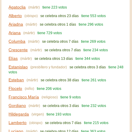
Agatoclia
(mártir)
tiene 223 votos
Alberto
(obispo)
se celebra otros 23 días
tiene 553 votos
Ariadna
(mártir)
se celebra otros 1 días
tiene 296 votos
Ariana
(mártir)
tiene 729 votos
Columba
(mártir)
se celebra otros 7 días
tiene 269 votos
Crescente
(mártir)
se celebra otros 7 días
tiene 234 votos
Elías
(mártir)
se celebra otros 13 días
tiene 344 votos
Estanislao
(presbítero y fundador)
se celebra otros 3 días
tiene 248
votos
Esteban
(mártir)
se celebra otros 38 días
tiene 261 votos
Flocelo
(niño)
tiene 206 votos
Francisco María
(religioso)
tiene 9 votos
Gordiano
(mártir)
se celebra otros 3 días
tiene 232 votos
Hildegarda
(virgen)
tiene 193 votos
Lamberto
(obispo)
se celebra otros 7 días
tiene 215 votos
Luciano
(mártir)
se celebra otros 12 días
tiene 363 votos