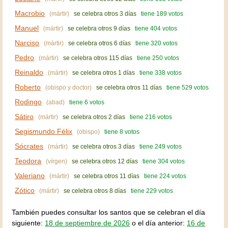
Macrobio
(mártir)
se celebra otros 3 días
tiene 189 votos
Manuel
(mártir)
se celebra otros 9 días
tiene 404 votos
Narciso
(mártir)
se celebra otros 6 días
tiene 320 votos
Pedro
(mártir)
se celebra otros 115 días
tiene 250 votos
Reinaldo
(mártir)
se celebra otros 1 días
tiene 338 votos
Roberto
(obispo y doctor)
se celebra otros 11 días
tiene 529 votos
Rodingo
(abad)
tiene 6 votos
Sátiro
(mártir)
se celebra otros 2 días
tiene 216 votos
Segismundo Félix
(obispo)
tiene 8 votos
Sócrates
(mártir)
se celebra otros 3 días
tiene 249 votos
Teodora
(vírgen)
se celebra otros 12 días
tiene 304 votos
Valeriano
(mártir)
se celebra otros 11 días
tiene 224 votos
Zótico
(mártir)
se celebra otros 8 días
tiene 229 votos
También puedes consultar los santos que se celebran el día
siguiente:
18 de septiembre de 2026
o el día anterior:
16 de