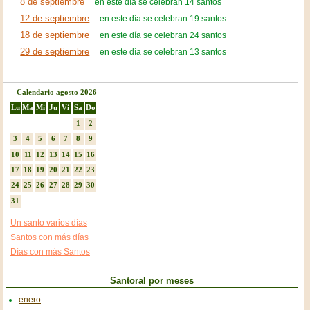
8 de septiembre
en este día se celebran 14 santos
12 de septiembre
en este día se celebran 19 santos
18 de septiembre
en este día se celebran 24 santos
29 de septiembre
en este día se celebran 13 santos
Calendario agosto 2026
Lu
Ma
Mi
Ju
Vi
Sa
Do
1
2
3
4
5
6
7
8
9
10
11
12
13
14
15
16
17
18
19
20
21
22
23
24
25
26
27
28
29
30
31
Un santo varios días
Santos con más días
Días con más Santos
Santoral por meses
enero