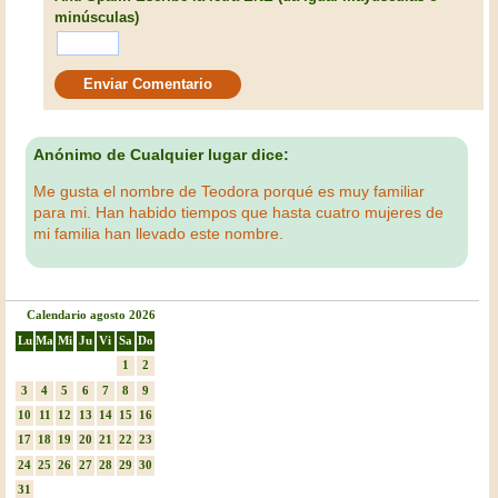
minúsculas)
Anónimo de Cualquier lugar dice:
Me gusta el nombre de Teodora porqué es muy familiar
para mi. Han habido tiempos que hasta cuatro mujeres de
mi familia han llevado este nombre.
Calendario agosto 2026
Lu
Ma
Mi
Ju
Vi
Sa
Do
1
2
3
4
5
6
7
8
9
10
11
12
13
14
15
16
17
18
19
20
21
22
23
24
25
26
27
28
29
30
31