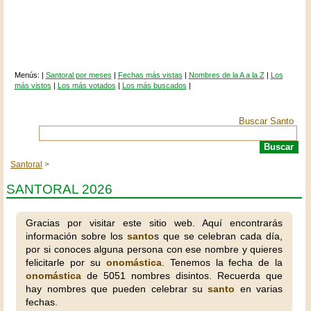
Menús: |
Santoral por meses
|
Fechas más vistas
|
Nombres de la A a la Z
|
Los
más vistos
|
Los más votados
|
Los más buscados
|
Buscar Santo
Santoral
SANTORAL 2026
Gracias por visitar este sitio web. Aquí encontrarás
información sobre los
santo
s que se celebran cada día,
por si conoces alguna persona con ese nombre y quieres
felicitarle por su
onomástica
. Tenemos la fecha de la
onomástica
de 5051 nombres disintos. Recuerda que
hay nombres que pueden celebrar su
santo
en varias
fechas.