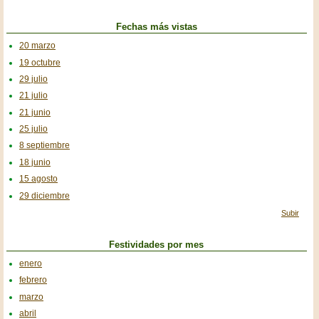
Fechas más vistas
20 marzo
19 octubre
29 julio
21 julio
21 junio
25 julio
8 septiembre
18 junio
15 agosto
29 diciembre
Subir
Festividades por mes
enero
febrero
marzo
abril