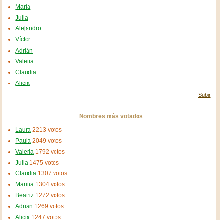
María
Julia
Alejandro
Víctor
Adrián
Valeria
Claudia
Alicia
Subir
Nombres más votados
Laura
2213 votos
Paula
2049 votos
Valeria
1792 votos
Julia
1475 votos
Claudia
1307 votos
Marina
1304 votos
Beatriz
1272 votos
Adrián
1269 votos
Alicia
1247 votos