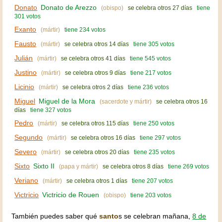
Donato
Donato de Arezzo
(obispo)
se celebra otros 27 días
tiene
301 votos
Exanto
(mártir)
tiene 234 votos
Fausto
(mártir)
se celebra otros 14 días
tiene 305 votos
Julián
(mártir)
se celebra otros 41 días
tiene 545 votos
Justino
(mártir)
se celebra otros 9 días
tiene 217 votos
Licinio
(mártir)
se celebra otros 2 días
tiene 236 votos
Miguel
Miguel de la Mora
(sacerdote y mártir)
se celebra otros 16
días
tiene 327 votos
Pedro
(mártir)
se celebra otros 115 días
tiene 250 votos
Segundo
(mártir)
se celebra otros 16 días
tiene 297 votos
Severo
(mártir)
se celebra otros 20 días
tiene 235 votos
Sixto
Sixto II
(papa y mártir)
se celebra otros 8 días
tiene 269 votos
Veriano
(mártir)
se celebra otros 1 días
tiene 207 votos
Victricio
Victricio de Rouen
(obispo)
tiene 203 votos
También puedes saber qué
santo
s se celebran mañana,
8 de