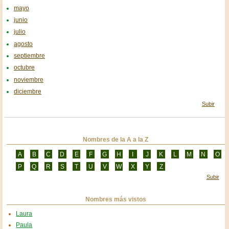
mayo
junio
julio
agosto
septiembre
octubre
noviembre
diciembre
Subir
Nombres de la A a la Z
A
B
C
D
E
F
G
H
I
J
K
L
M
N
O
P
Q
R
S
T
U
V
W
X
Y
Z
Subir
Nombres más vistos
Laura
Paula