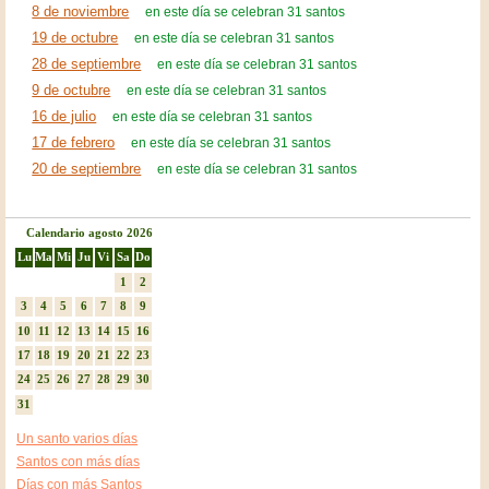
8 de noviembre
en este día se celebran 31 santos
19 de octubre
en este día se celebran 31 santos
28 de septiembre
en este día se celebran 31 santos
9 de octubre
en este día se celebran 31 santos
16 de julio
en este día se celebran 31 santos
17 de febrero
en este día se celebran 31 santos
20 de septiembre
en este día se celebran 31 santos
Calendario agosto 2026
Lu
Ma
Mi
Ju
Vi
Sa
Do
1
2
3
4
5
6
7
8
9
10
11
12
13
14
15
16
17
18
19
20
21
22
23
24
25
26
27
28
29
30
31
Un santo varios días
Santos con más días
Días con más Santos