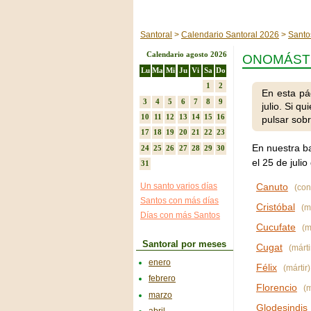
Santoral
Calendario Santoral 2026
Santos
Calendario agosto 2026
ONOMÁSTIC
Lu
Ma
Mi
Ju
Vi
Sa
Do
1
2
En esta pá
3
4
5
6
7
8
9
julio. Si q
10
11
12
13
14
15
16
pulsar sobr
17
18
19
20
21
22
23
En nuestra b
24
25
26
27
28
29
30
el 25 de juli
31
Un santo varios días
Canuto
(con
Santos con más días
Cristóbal
(má
Días con más Santos
Cucufate
(má
Santoral por meses
Cugat
(márti
enero
Félix
(mártir)
febrero
Florencio
(m
marzo
Glodesindis