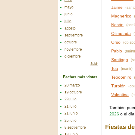
abril
Jaime
mayo
(sant
junio
Magnerico
(
julio
Nesán
(conf
agosto
Olimpíada
(
septiembre
Orso
octubre
(obispo
noviembre
Pablo
(mártir
diciembre
Santiago
(s
Subir
Tea
(mártir)
Teodomiro
Fechas más vistas
(
20 marzo
Turpión
(obi
19 octubre
Valentina
(m
29 julio
21 julio
También puede
21 junio
2026
o el día
25 julio
Fiestas de
8 septiembre
18 junio