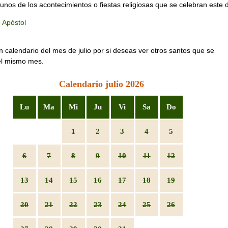
unos de los acontecimientos o fiestas religiosas que se celebran este d
 Apóstol
n calendario del mes de julio por si deseas ver otros santos que se
el mismo mes.
Calendario julio 2026
Lu
Ma
Mi
Ju
Vi
Sa
Do
1
2
3
4
5
6
7
8
9
10
11
12
13
14
15
16
17
18
19
20
21
22
23
24
25
26