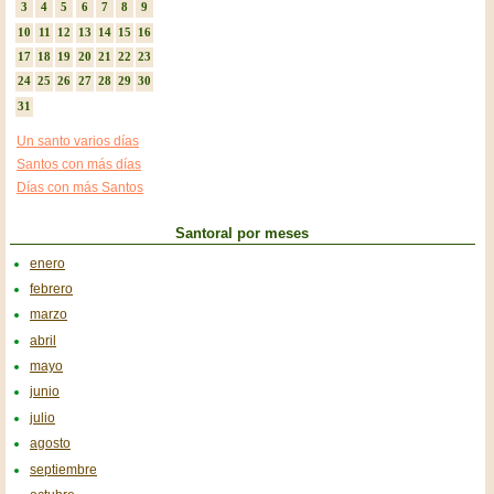
3
4
5
6
7
8
9
10
11
12
13
14
15
16
17
18
19
20
21
22
23
24
25
26
27
28
29
30
31
Un santo varios días
Santos con más días
Días con más Santos
Santoral por meses
enero
febrero
marzo
abril
mayo
junio
julio
agosto
septiembre