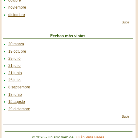
octubre
noviembre
diciembre
Subir
Fechas más vistas
20 marzo
19 octubre
29 julio
21 julio
21 junio
25 julio
8 septiembre
18 junio
15 agosto
29 diciembre
Subir
© 2026 - Un sitio web de
Julián Vida Barea