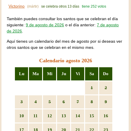
Victorino
(mártir)
se celebra otros 13 días
tiene 252 votos
También puedes consultar los santos que se celebran el día
siguiente:
9 de agosto de 2026
o el día anterior:
7 de agosto
de 2026
.
Aquí tienes un calendario del mes de agosto por si deseas ver
otros santos que se celebran en el mismo mes.
Calendario agosto 2026
Lu
Ma
Mi
Ju
Vi
Sa
Do
1
2
3
4
5
6
7
8
9
10
11
12
13
14
15
16
17
18
19
20
21
22
23