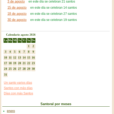
3 de agosto
en este día se celebran 21 santos
15 de agosto
en este día se celebran 14 santos
18 de agosto
en este día se celebran 27 santos
30 de agosto
en este día se celebran 19 santos
Calendario agosto 2026
Lu
Ma
Mi
Ju
Vi
Sa
Do
1
2
3
4
5
6
7
8
9
10
11
12
13
14
15
16
17
18
19
20
21
22
23
24
25
26
27
28
29
30
31
Un santo varios días
Santos con más días
Días con más Santos
Santoral por meses
enero