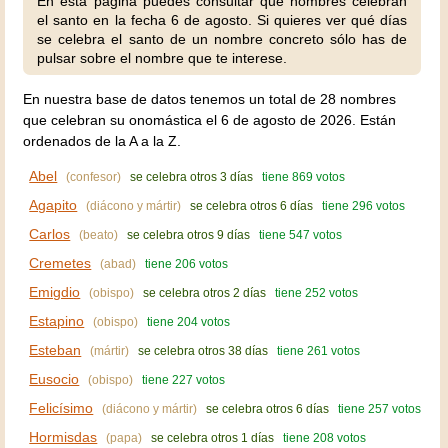
En esta página puedes consultar qué nombres celebran
el santo en la fecha 6 de agosto. Si quieres ver qué días
se celebra el santo de un nombre concreto sólo has de
pulsar sobre el nombre que te interese.
En nuestra base de datos tenemos un total de 28 nombres
que celebran su onomástica el 6 de agosto de 2026. Están
ordenados de la A a la Z.
Abel
(confesor)
se celebra otros 3 días
tiene 869 votos
Agapito
(diácono y mártir)
se celebra otros 6 días
tiene 296 votos
Carlos
(beato)
se celebra otros 9 días
tiene 547 votos
Cremetes
(abad)
tiene 206 votos
Emigdio
(obispo)
se celebra otros 2 días
tiene 252 votos
Estapino
(obispo)
tiene 204 votos
Esteban
(mártir)
se celebra otros 38 días
tiene 261 votos
Eusocio
(obispo)
tiene 227 votos
Felicísimo
(diácono y mártir)
se celebra otros 6 días
tiene 257 votos
Hormisdas
(papa)
se celebra otros 1 días
tiene 208 votos