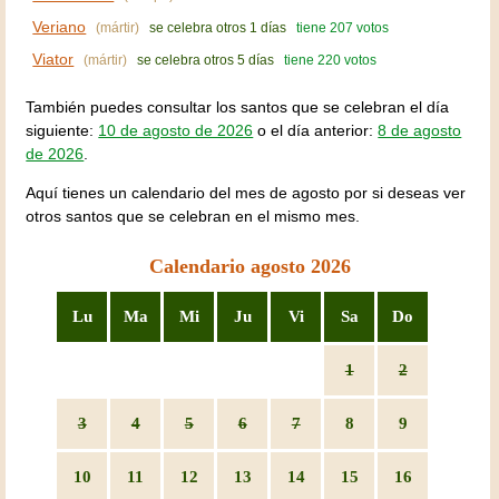
Veriano
(mártir)
se celebra otros 1 días
tiene 207 votos
Viator
(mártir)
se celebra otros 5 días
tiene 220 votos
También puedes consultar los santos que se celebran el día
siguiente:
10 de agosto de 2026
o el día anterior:
8 de agosto
de 2026
.
Aquí tienes un calendario del mes de agosto por si deseas ver
otros santos que se celebran en el mismo mes.
Calendario agosto 2026
Lu
Ma
Mi
Ju
Vi
Sa
Do
1
2
3
4
5
6
7
8
9
10
11
12
13
14
15
16