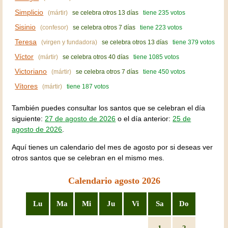
Simplicio
(mártir)
se celebra otros 13 días
tiene 235 votos
Sisinio
(confesor)
se celebra otros 7 días
tiene 223 votos
Teresa
(virgen y fundadora)
se celebra otros 13 días
tiene 379 votos
Víctor
(mártir)
se celebra otros 40 días
tiene 1085 votos
Victoriano
(mártir)
se celebra otros 7 días
tiene 450 votos
Vítores
(mártir)
tiene 187 votos
También puedes consultar los santos que se celebran el día
siguiente:
27 de agosto de 2026
o el día anterior:
25 de
agosto de 2026
.
Aquí tienes un calendario del mes de agosto por si deseas ver
otros santos que se celebran en el mismo mes.
Calendario agosto 2026
Lu
Ma
Mi
Ju
Vi
Sa
Do
1
2