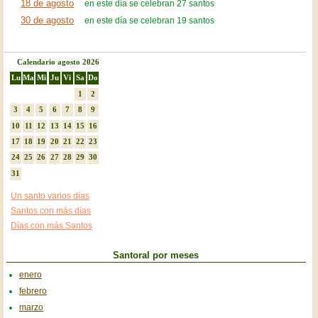
18 de agosto
en este día se celebran 27 santos
30 de agosto
en este día se celebran 19 santos
Calendario agosto 2026
Lu
Ma
Mi
Ju
Vi
Sa
Do
1
2
3
4
5
6
7
8
9
10
11
12
13
14
15
16
17
18
19
20
21
22
23
24
25
26
27
28
29
30
31
Un santo varios días
Santos con más días
Días con más Santos
Santoral por meses
enero
febrero
marzo