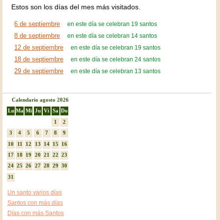
Estos son los días del mes más visitados.
6 de septiembre
en este día se celebran 19 santos
8 de septiembre
en este día se celebran 14 santos
12 de septiembre
en este día se celebran 19 santos
18 de septiembre
en este día se celebran 24 santos
29 de septiembre
en este día se celebran 13 santos
Calendario agosto 2026
Lu
Ma
Mi
Ju
Vi
Sa
Do
1
2
3
4
5
6
7
8
9
10
11
12
13
14
15
16
17
18
19
20
21
22
23
24
25
26
27
28
29
30
31
Un santo varios días
Santos con más días
Días con más Santos