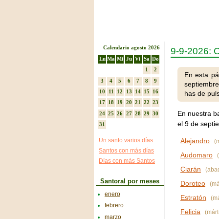
Calendario agosto 2026
9-9-2026:
Lu
Ma
Mi
Ju
Vi
Sa
Do
1
2
En esta pá
3
4
5
6
7
8
9
septiembre
10
11
12
13
14
15
16
has de puls
17
18
19
20
21
22
23
En nuestra b
24
25
26
27
28
29
30
el 9 de septi
31
Un santo varios días
Alejandro
(m
Santos con más días
Audomaro
(
Días con más Santos
Ciarán
(aba
Santoral por meses
Doroteo
(már
enero
Estratón
(má
febrero
Felicia
(márti
marzo