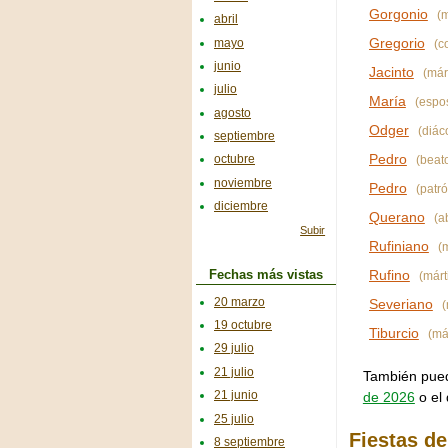
Gorgonio
(m
abril
Gregorio
mayo
(c
junio
Jacinto
(márt
julio
María
(espos
agosto
Odger
(diác
septiembre
Pedro
octubre
(beat
noviembre
Pedro
(patró
diciembre
Querano
(a
Subir
Rufiniano
(m
Rufino
Fechas más vistas
(márti
20 marzo
Severiano
(
19 octubre
Tiburcio
(már
29 julio
21 julio
También puede
21 junio
de 2026
o el 
25 julio
Fiestas de
8 septiembre