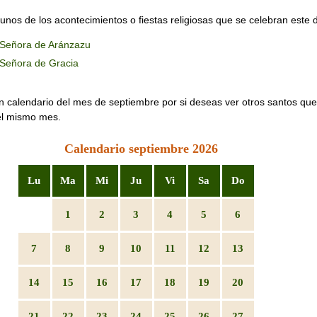
unos de los acontecimientos o fiestas religiosas que se celebran este d
 Señora de Aránzazu
 Señora de Gracia
n calendario del mes de septiembre por si deseas ver otros santos que
el mismo mes.
Calendario septiembre 2026
Lu
Ma
Mi
Ju
Vi
Sa
Do
1
2
3
4
5
6
7
8
9
10
11
12
13
14
15
16
17
18
19
20
21
22
23
24
25
26
27