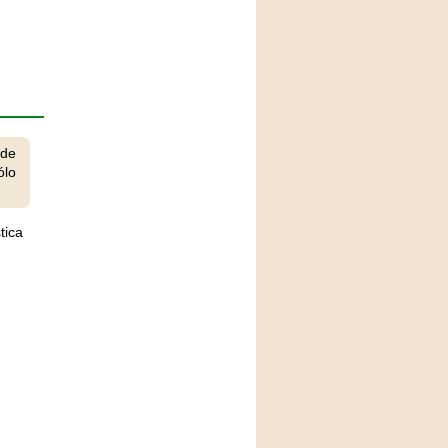
 de
ólo
tica