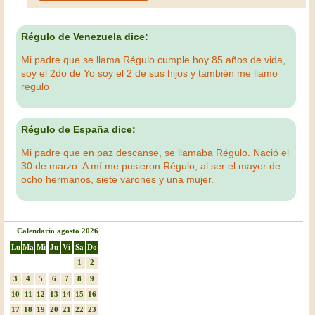
Régulo de Venezuela dice:
Mi padre que se llama Régulo cumple hoy 85 años de vida,
soy el 2do de Yo soy el 2 de sus hijos y también me llamo
regulo
Régulo de España dice:
Mi padre que en paz descanse, se llamaba Régulo. Nació el
30 de marzo. A mí me pusieron Régulo, al ser el mayor de
ocho hermanos, siete varones y una mujer.
Calendario agosto 2026
Lu
Ma
Mi
Ju
Vi
Sa
Do
1
2
3
4
5
6
7
8
9
10
11
12
13
14
15
16
17
18
19
20
21
22
23