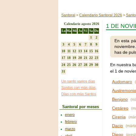
Santoral
Calendario Santoral 2026
Santo
Calendario agosto 2026
1 DE NOV
Lu
Ma
Mi
Ju
Vi
Sa
Do
1
2
En esta pá
3
4
5
6
7
8
9
noviembre.
10
11
12
13
14
15
16
has de puls
17
18
19
20
21
22
23
En nuestra b
24
25
26
27
28
29
30
el 1 de novie
31
Un santo varios días
Audomaro
(
Santos con más días
Austremoni
Días con más Santos
Benigno
(már
Santoral por meses
Cesáreo
(má
enero
Cirenia
(márt
febrero
Dacio
(mártir
marzo
Diego
(presb