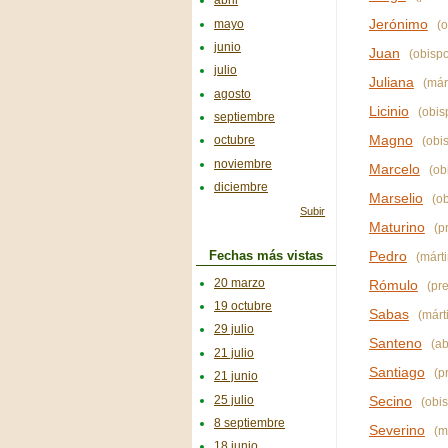
abril
Jerónimo
mayo
(o
junio
Juan
(obispo
julio
Juliana
(márt
agosto
Licinio
(obis
septiembre
Magno
octubre
(obi
noviembre
Marcelo
(ob
diciembre
Marselio
(ob
Subir
Maturino
(pr
Pedro
Fechas más vistas
(márti
20 marzo
Rómulo
(pre
19 octubre
Sabas
(márti
29 julio
Santeno
(ab
21 julio
Santiago
(pr
21 junio
25 julio
Secino
(obis
8 septiembre
Severino
(m
18 junio