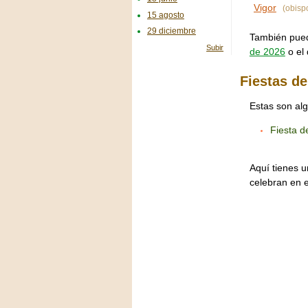
Vigor
(obisp
15 agosto
29 diciembre
También puede
Subir
de 2026
o el 
Fiestas de
Estas son alg
Fiesta d
Aquí tienes u
celebran en 