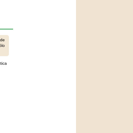
 de
ólo
tica