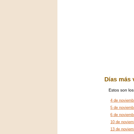
Días más 
Estos son los
4 de noviemb
5 de noviemb
6 de noviemb
10 de noviem
13 de noviem