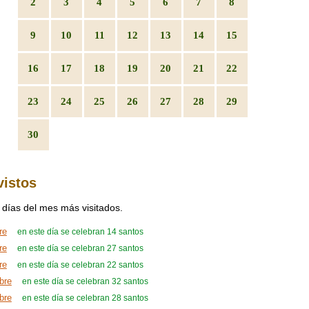
2
3
4
5
6
7
8
9
10
11
12
13
14
15
16
17
18
19
20
21
22
23
24
25
26
27
28
29
30
vistos
 días del mes más visitados.
re
en este día se celebran 14 santos
re
en este día se celebran 27 santos
re
en este día se celebran 22 santos
bre
en este día se celebran 32 santos
bre
en este día se celebran 28 santos