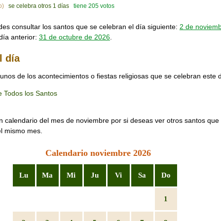
o)
se celebra otros 1 días
tiene 205 votos
s consultar los santos que se celebran el día siguiente:
2 de noviem
día anterior:
31 de octubre de 2026
.
l día
unos de los acontecimientos o fiestas religiosas que se celebran este d
e Todos los Santos
n calendario del mes de noviembre por si deseas ver otros santos que
el mismo mes.
Calendario noviembre 2026
Lu
Ma
Mi
Ju
Vi
Sa
Do
1