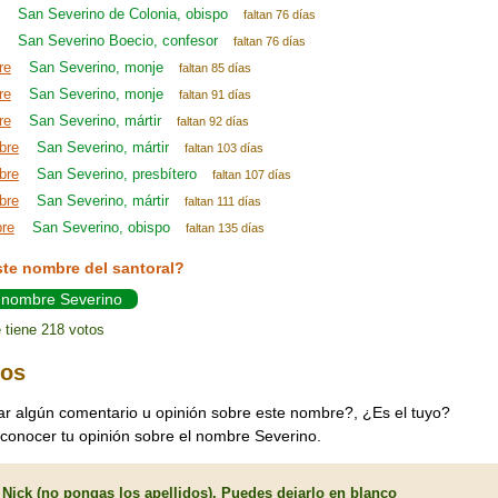
San Severino de Colonia, obispo
faltan 76 días
San Severino Boecio, confesor
faltan 76 días
re
San Severino, monje
faltan 85 días
re
San Severino, monje
faltan 91 días
re
San Severino, mártir
faltan 92 días
bre
San Severino, mártir
faltan 103 días
bre
San Severino, presbítero
faltan 107 días
bre
San Severino, mártir
faltan 111 días
bre
San Severino, obispo
faltan 135 días
ste nombre del santoral?
l nombre Severino
 tiene 218 votos
ios
ar algún comentario u opinión sobre este nombre?, ¿Es el tuyo?
 conocer tu opinión sobre el nombre Severino.
Nick (no pongas los apellidos). Puedes dejarlo en blanco