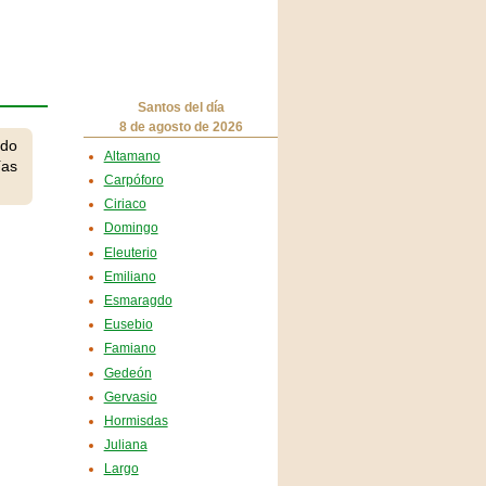
Santos del día
8 de agosto de 2026
ndo
Altamano
ías
Carpóforo
Ciriaco
Domingo
Eleuterio
Emiliano
Esmaragdo
Eusebio
Famiano
Gedeón
Gervasio
Hormisdas
Juliana
Largo