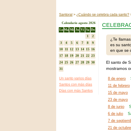
Santoral
¿Cuándo se celebra cada santo?
Calendario agosto 2026
CELEBRAC
Lu
Ma
Mi
Ju
Vi
Sa
Do
1
2
¿Te llamas
3
4
5
6
7
8
9
es su sant
10
11
12
13
14
15
16
en que se 
17
18
19
20
21
22
23
El santo de S
24
25
26
27
28
29
30
mostramos or
31
Un santo varios días
8 de enero
Santos con más días
11 de febrero
Días con más Santos
15 de mayo
23 de mayo
8 de junio
S
6 de julio
S
7 de septiem
21 de octubre