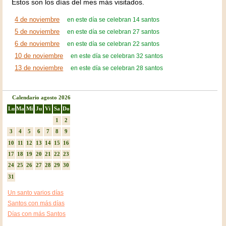
Estos son los días del mes más visitados.
4 de noviembre
en este día se celebran 14 santos
5 de noviembre
en este día se celebran 27 santos
6 de noviembre
en este día se celebran 22 santos
10 de noviembre
en este día se celebran 32 santos
13 de noviembre
en este día se celebran 28 santos
Calendario agosto 2026
Lu
Ma
Mi
Ju
Vi
Sa
Do
1
2
3
4
5
6
7
8
9
10
11
12
13
14
15
16
17
18
19
20
21
22
23
24
25
26
27
28
29
30
31
Un santo varios días
Santos con más días
Días con más Santos