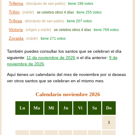
Trifema
(discípulo de san pablo)
tiene 199 votos
Trifón
(mártir)
se celebra otros 4 días
tiene 255 votos
Trífosa
(discípulo de san pablo)
tiene 207 votos
Victoria
(vírgen y mártir)
se celebra otros 4 días
tiene 769 votos
Zoraida
(mártir)
tiene 271 votos
También puedes consultar los santos que se celebran el día
siguiente:
11 de noviembre de 2026
o el día anterior:
9 de
noviembre de 2026
.
Aquí tienes un calendario del mes de noviembre por si deseas
ver otros santos que se celebran en el mismo mes.
Calendario noviembre 2026
Lu
Ma
Mi
Ju
Vi
Sa
Do
1