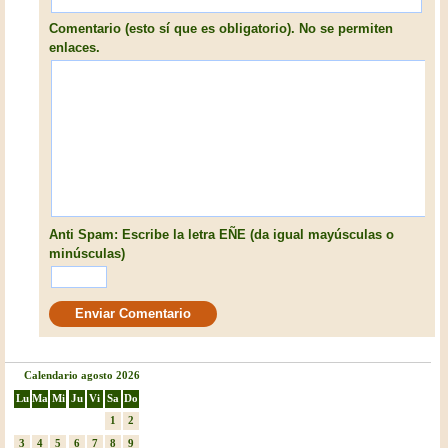
Comentario (esto sí que es obligatorio). No se permiten
enlaces.
Anti Spam: Escribe la letra EÑE (da igual mayúsculas o
minúsculas)
Calendario agosto 2026
Lu
Ma
Mi
Ju
Vi
Sa
Do
1
2
3
4
5
6
7
8
9