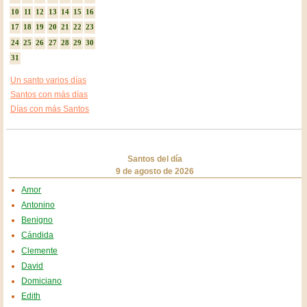
10
11
12
13
14
15
16
17
18
19
20
21
22
23
24
25
26
27
28
29
30
31
Un santo varios días
Santos con más días
Días con más Santos
Santos del día
9 de agosto de 2026
Amor
Antonino
Benigno
Cándida
Clemente
David
Domiciano
Edith