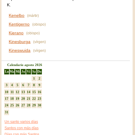
K.
Kenelbo
(mártir)
Kentigerno
(obispo)
Kierano
(obispo)
Kinesburga
(vírgen)
Kineswuida
(vírgen)
Calendario agosto 2026
Lu
Ma
Mi
Ju
Vi
Sa
Do
1
2
3
4
5
6
7
8
9
10
11
12
13
14
15
16
17
18
19
20
21
22
23
24
25
26
27
28
29
30
31
Un santo varios días
Santos con más días
Días con más Santos