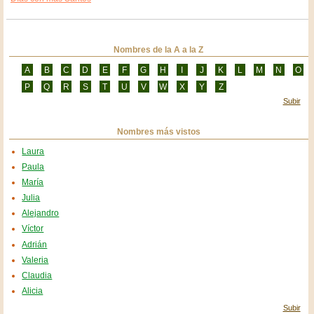
Nombres de la A a la Z
A
B
C
D
E
F
G
H
I
J
K
L
M
N
O
P
Q
R
S
T
U
V
W
X
Y
Z
Subir
Nombres más vistos
Laura
Paula
María
Julia
Alejandro
Víctor
Adrián
Valeria
Claudia
Alicia
Subir