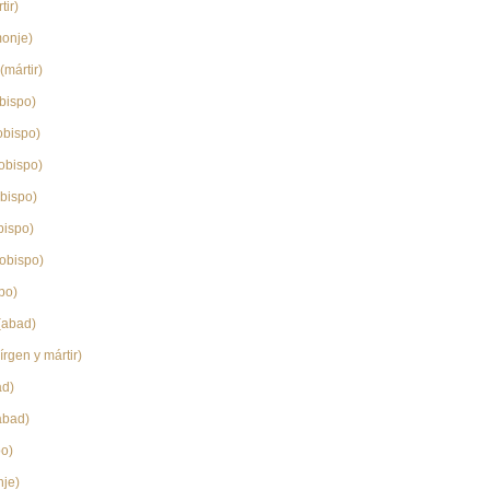
tir)
onje)
(mártir)
bispo)
obispo)
obispo)
bispo)
bispo)
obispo)
po)
(abad)
írgen y mártir)
d)
abad)
o)
je)