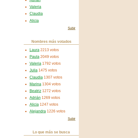
Adrián
Valeria
Claudia
Alicia
Subir
Nombres más votados
Laura
2213 votos
Paula
2049 votos
Valeria
1792 votos
Julia
1475 votos
Claudia
1307 votos
Marina
1304 votos
Beatriz
1272 votos
Adrián
1269 votos
Alicia
1247 votos
Alejandra
1226 votos
Subir
Lo que más se busca