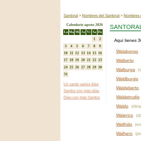
Santoral
Nombres del Santoral
Nombres 
Calendario agosto 2026
SANTORAL
Lu
Ma
Mi
Ju
Vi
Sa
Do
1
2
Aquí tienes 
3
4
5
6
7
8
9
Walabonso
10
11
12
13
14
15
16
Walberto
17
18
19
20
21
22
23
24
25
26
27
28
29
30
Walburga
(v
31
Waldburgis
Un santo varios días
Waldeberto
Santos con más días
Waldetrudis
Días con más Santos
Waldo
(obis
Walerico
(a
Walfrido
(er
Walhero
(pr