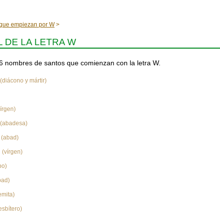
que empiezan por W
 DE LA LETRA W
36 nombres de santos que comienzan con la letra W.
(diácono y mártir)
írgen)
(abadesa)
(abad)
(vírgen)
po)
bad)
emita)
esbítero)