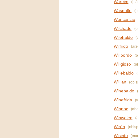
Wareim
(már
Wasnulfo
(m
Wenceslao
Wilchado
(o
Wilehaldo
(
Wilfrido
(arz
Wilibordo
(o
Wiligioso
(o
Willebaldo
(
Willian
(obis
Winebaldo
Winefrida
(v
Winnoc
(aba
Winwaleo
(
Wirón
(obisp
Wisinto
(mon