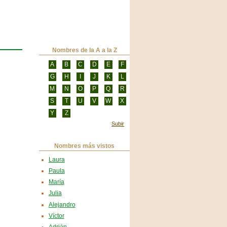
Nombres de la A a la Z
A
B
C
D
E
F
G
H
I
J
K
L
M
N
O
P
Q
R
S
T
U
V
W
X
Y
Z
Subir
Nombres más vistos
Laura
Paula
María
Julia
Alejandro
Víctor