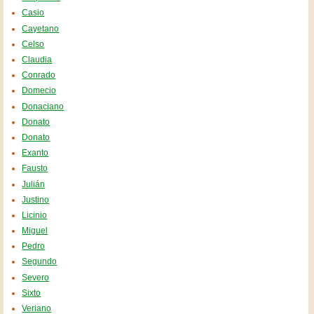
Casio
Cayetano
Celso
Claudia
Conrado
Domecio
Donaciano
Donato
Donato
Exanto
Fausto
Julián
Justino
Licinio
Miguel
Pedro
Segundo
Severo
Sixto
Veriano