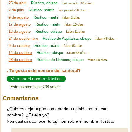
25 de abril
Rústico, obispo
han pasado 104 días
2 de julio
Rústico, mártir
han pasado 36 días
9 de agosto
Rústico, mártir
faltan 2 días
17 de agosto
Rústico, mártir
faltan 10 días
18 de agosto
Rústico, obispo
faltan 11 días
24 de septiembre
Rústico de Aquitania, obispo
faltan 48 días
9 de octubre
Rústico, mártir
faltan 63 días
14 de octubre
Rústico, obispo
faltan 68 días
26 de octubre
Rústico de Narbona, obispo
faltan 80 días
¿Te gusta este nombre del santoral?
Vota por el nombre Rústico
Este nombre tiene 208 votos
Comentarios
¿Quieres dejar algún comentario u opinión sobre este
nombre?, ¿Es el tuyo?
Nos gustaría conocer tu opinión sobre el nombre Rústico.