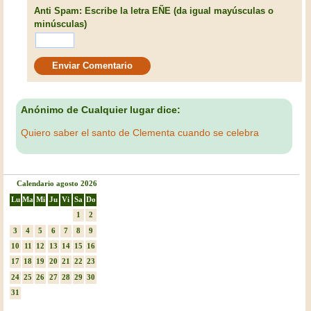
Anti Spam: Escribe la letra EÑE (da igual mayúsculas o
minúsculas)
Anónimo de Cualquier lugar dice:
Quiero saber el santo de Clementa cuando se celebra
Calendario agosto 2026
Lu
Ma
Mi
Ju
Vi
Sa
Do
1
2
3
4
5
6
7
8
9
10
11
12
13
14
15
16
17
18
19
20
21
22
23
24
25
26
27
28
29
30
31