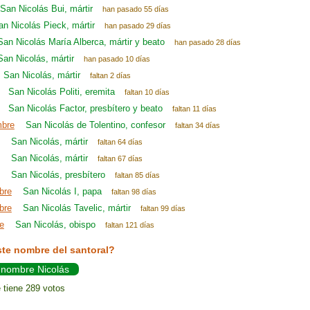
San Nicolás Bui, mártir
han pasado 55 días
an Nicolás Pieck, mártir
han pasado 29 días
San Nicolás María Alberca, mártir y beato
han pasado 28 días
San Nicolás, mártir
han pasado 10 días
San Nicolás, mártir
faltan 2 días
San Nicolás Politi, eremita
faltan 10 días
San Nicolás Factor, presbítero y beato
faltan 11 días
mbre
San Nicolás de Tolentino, confesor
faltan 34 días
San Nicolás, mártir
faltan 64 días
San Nicolás, mártir
faltan 67 días
San Nicolás, presbítero
faltan 85 días
bre
San Nicolás I, papa
faltan 98 días
bre
San Nicolás Tavelic, mártir
faltan 99 días
e
San Nicolás, obispo
faltan 121 días
ste nombre del santoral?
l nombre Nicolás
 tiene 289 votos