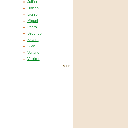
Julián
Justino
Licinio
Miguel
Pedro
Segundo
Severo
Sixto
Veriano
Victricio
Subir