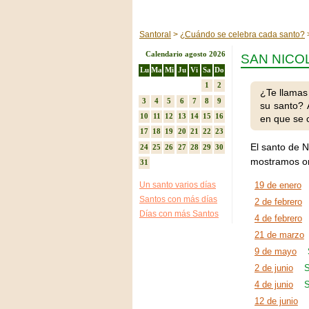
Santoral
¿Cuándo se celebra cada santo?
Calendario agosto 2026
SAN NICO
Lu
Ma
Mi
Ju
Vi
Sa
Do
1
2
¿Te llamas
3
4
5
6
7
8
9
su santo? 
10
11
12
13
14
15
16
en que se 
17
18
19
20
21
22
23
El santo de N
24
25
26
27
28
29
30
mostramos or
31
Un santo varios días
19 de enero
Santos con más días
2 de febrero
Días con más Santos
4 de febrero
21 de marzo
9 de mayo
2 de junio
S
4 de junio
S
12 de junio