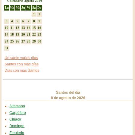
Calendario agosto 2026
Lu
Ma
Mi
Ju
Vi
Sa
Do
1
2
3
4
5
6
7
8
9
10
11
12
13
14
15
16
17
18
19
20
21
22
23
24
25
26
27
28
29
30
31
Un santo varios días
Santos con más días
Días con más Santos
Santos del día
8 de agosto de 2026
Altamano
Carpóforo
Ciriaco
Domingo
Eleuterio