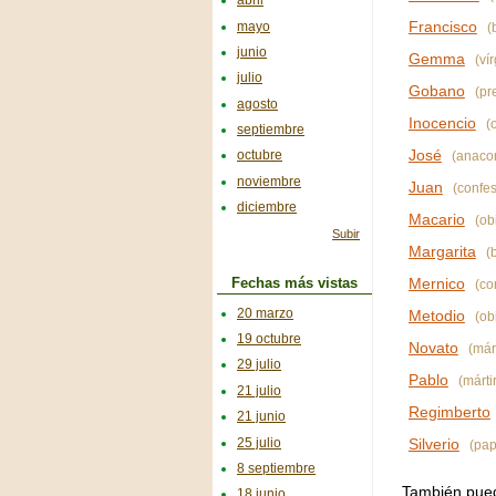
abril
Francisco
mayo
(
junio
Gemma
(vír
julio
Gobano
(pre
agosto
Inocencio
(o
septiembre
José
octubre
(anacor
noviembre
Juan
(confes
diciembre
Macario
(ob
Subir
Margarita
(b
Mernico
Fechas más vistas
(co
20 marzo
Metodio
(ob
19 octubre
Novato
(márt
29 julio
Pablo
(mártir
21 julio
Regimberto
21 junio
25 julio
Silverio
(pap
8 septiembre
También puede
18 junio