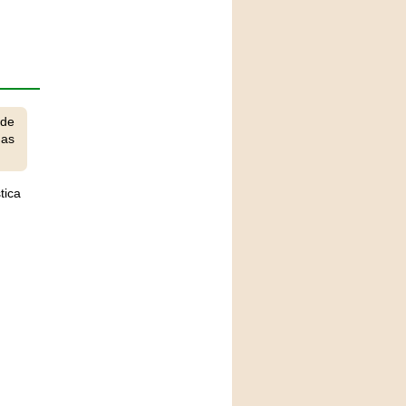
 de
has
tica