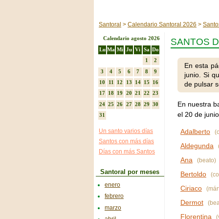
Santoral
Calendario Santoral 2026
Santo
Calendario agosto 2026
SANTOS D
Lu
Ma
Mi
Ju
Vi
Sa
Do
1
2
En esta pá
3
4
5
6
7
8
9
junio. Si 
10
11
12
13
14
15
16
de pulsar s
17
18
19
20
21
22
23
En nuestra b
24
25
26
27
28
29
30
el 20 de juni
31
Un santo varios días
Adalberto
(o
Santos con más días
Aldegunda
Días con más Santos
Ana
(beato)
Santoral por meses
Bertoldo
(co
enero
Ciriaco
(márt
febrero
Dermot
(bea
marzo
Florentina
(