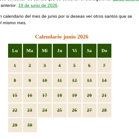
 anterior:
19 de junio de 2026
.
n calendario del mes de junio por si deseas ver otros santos que se
el mismo mes.
Calendario junio 2026
Lu
Ma
Mi
Ju
Vi
Sa
Do
1
2
3
4
5
6
7
8
9
10
11
12
13
14
15
16
17
18
19
20
21
22
23
24
25
26
27
28
29
30