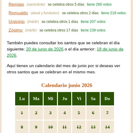
Remigio
(sacerdote)
se celebra otros 5 días
tiene 260 votos
Romualdo
(abad y fundador)
se celebra otros 2 días
tiene 218 votos
Ursicinio
(mártir)
se celebra otros 1 días
tiene 207 votos
Zósimo
(mártir)
se celebra otros 17 días
tiene 239 votos
También puedes consultar los santos que se celebran el día
siguiente:
20 de junio de 2026
o el día anterior:
18 de junio de
2026
.
Aquí tienes un calendario del mes de junio por si deseas ver
otros santos que se celebran en el mismo mes.
Calendario junio 2026
Lu
Ma
Mi
Ju
Vi
Sa
Do
1
2
3
4
5
6
7
8
9
10
11
12
13
14