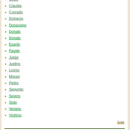
Claudia
Conrado
Domecio
Donaciano
Donato
Donato
Exanto
Fausto
Julián
Justino
Licinio
Miguel
Pedro
Segundo
Severo
Sixto
Veriano
Victricio
Subir