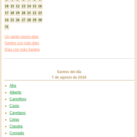
10
11
12
13
14
15
16
17
18
19
20
21
22
23
24
25
26
27
28
29
30
31
Un santo varios días
Santos con más días
Días con más Santos
Santos del día
7 de agosto de 2026
Afra
Alberto
Carpóforo
Casio
Cayetano
Celso
Claudia
Conrado