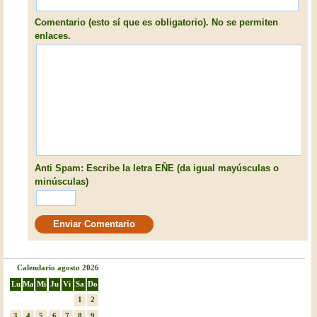
Comentario (esto sí que es obligatorio). No se permiten
enlaces.
Anti Spam: Escribe la letra EÑE (da igual mayúsculas o
minúsculas)
Calendario agosto 2026
Lu
Ma
Mi
Ju
Vi
Sa
Do
1
2
3
4
5
6
7
8
9