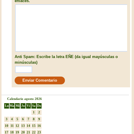
enlaces.
Anti Spam: Escribe la letra EÑE (da igual mayúsculas o
minúsculas)
Calendario agosto 2026
Lu
Ma
Mi
Ju
Vi
Sa
Do
1
2
3
4
5
6
7
8
9
10
11
12
13
14
15
16
17
18
19
20
21
22
23