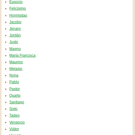
Eusocio
Felicísimo
Hormisdas
Jacobo
Jenaro
Jordán
Justo
Magno
María Francisca
Maurino
Melasio
Nona
Pablo
Pastor
Quarto
Santiago
Sixto
Tadeo
Venancio
Viátor