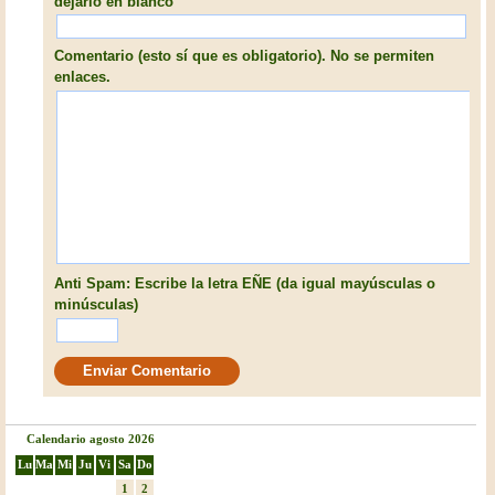
dejarlo en blanco
Comentario (esto sí que es obligatorio). No se permiten
enlaces.
Anti Spam: Escribe la letra EÑE (da igual mayúsculas o
minúsculas)
Calendario agosto 2026
Lu
Ma
Mi
Ju
Vi
Sa
Do
1
2