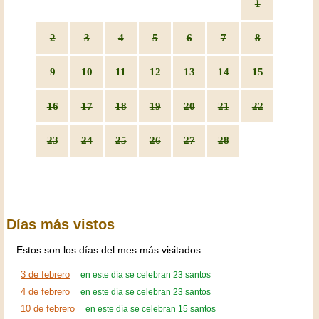
1
2
3
4
5
6
7
8
9
10
11
12
13
14
15
16
17
18
19
20
21
22
23
24
25
26
27
28
Días más vistos
Estos son los días del mes más visitados.
3 de febrero
en este día se celebran 23 santos
4 de febrero
en este día se celebran 23 santos
10 de febrero
en este día se celebran 15 santos