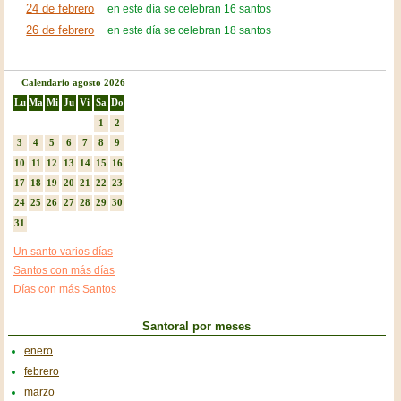
24 de febrero
en este día se celebran 16 santos
26 de febrero
en este día se celebran 18 santos
Calendario agosto 2026
Lu
Ma
Mi
Ju
Vi
Sa
Do
1
2
3
4
5
6
7
8
9
10
11
12
13
14
15
16
17
18
19
20
21
22
23
24
25
26
27
28
29
30
31
Un santo varios días
Santos con más días
Días con más Santos
Santoral por meses
enero
febrero
marzo