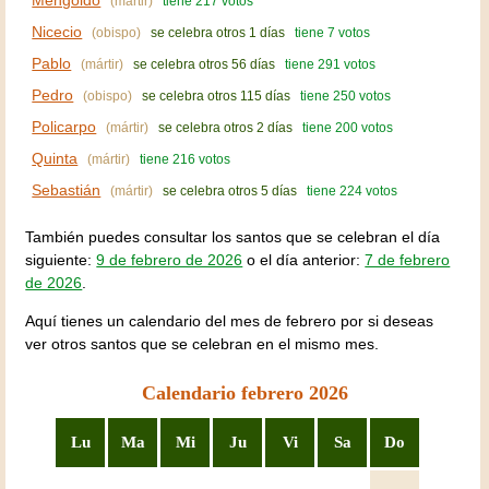
Mengoldo
(mártir)
tiene 217 votos
Nicecio
(obispo)
se celebra otros 1 días
tiene 7 votos
Pablo
(mártir)
se celebra otros 56 días
tiene 291 votos
Pedro
(obispo)
se celebra otros 115 días
tiene 250 votos
Policarpo
(mártir)
se celebra otros 2 días
tiene 200 votos
Quinta
(mártir)
tiene 216 votos
Sebastián
(mártir)
se celebra otros 5 días
tiene 224 votos
También puedes consultar los santos que se celebran el día
siguiente:
9 de febrero de 2026
o el día anterior:
7 de febrero
de 2026
.
Aquí tienes un calendario del mes de febrero por si deseas
ver otros santos que se celebran en el mismo mes.
Calendario febrero 2026
Lu
Ma
Mi
Ju
Vi
Sa
Do