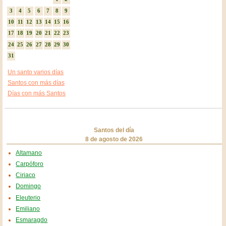
3
4
5
6
7
8
9
10
11
12
13
14
15
16
17
18
19
20
21
22
23
24
25
26
27
28
29
30
31
Un santo varios días
Santos con más días
Días con más Santos
Santos del día
8 de agosto de 2026
Altamano
Carpóforo
Ciriaco
Domingo
Eleuterio
Emiliano
Esmaragdo