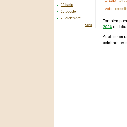
Úrsula
(vírg
18 junio
Voto
(eremit
15 agosto
29 diciembre
También puede
Subir
2026
o el día
Aquí tienes u
celebran en 