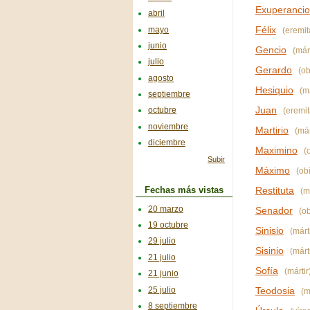
Exuperancio
abril
Félix
mayo
(eremit
junio
Gencio
(márt
julio
Gerardo
(ob
agosto
Hesiquio
(má
septiembre
Juan
octubre
(eremit
noviembre
Martirio
(már
diciembre
Maximino
(o
Subir
Máximo
(ob
Restituta
Fechas más vistas
(má
20 marzo
Senador
(ob
19 octubre
Sinisio
(márti
29 julio
Sisinio
(márti
21 julio
Sofía
(mártir
21 junio
25 julio
Teodosia
(má
8 septiembre