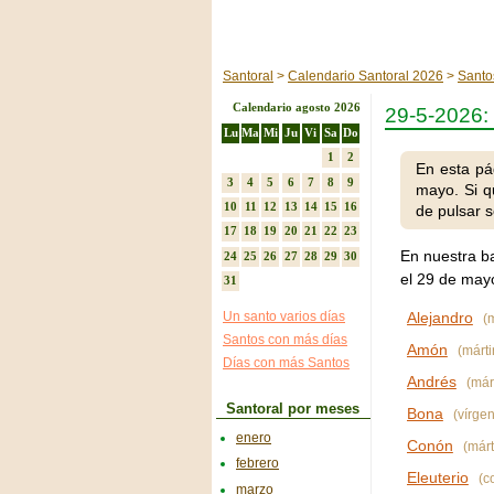
Santoral
Calendario Santoral 2026
Santo
Calendario agosto 2026
29-5-2026
Lu
Ma
Mi
Ju
Vi
Sa
Do
1
2
En esta pá
3
4
5
6
7
8
9
mayo. Si q
10
11
12
13
14
15
16
de pulsar s
17
18
19
20
21
22
23
En nuestra b
24
25
26
27
28
29
30
el 29 de mayo
31
Un santo varios días
Alejandro
(m
Santos con más días
Amón
(márti
Días con más Santos
Andrés
(márt
Santoral por meses
Bona
(vírgen
enero
Conón
(márt
febrero
Eleuterio
(c
marzo