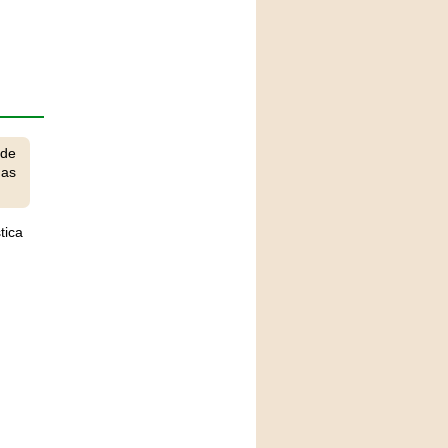
 de
has
tica