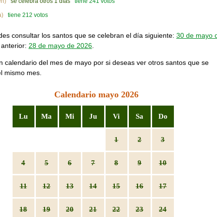
en)
se celebra otros 1 días
tiene 241 votos
a)
tiene 212 votos
s consultar los santos que se celebran el día siguiente:
30 de mayo 
 anterior:
28 de mayo de 2026
.
n calendario del mes de mayo por si deseas ver otros santos que se
el mismo mes.
Calendario mayo 2026
Lu
Ma
Mi
Ju
Vi
Sa
Do
1
2
3
4
5
6
7
8
9
10
11
12
13
14
15
16
17
18
19
20
21
22
23
24