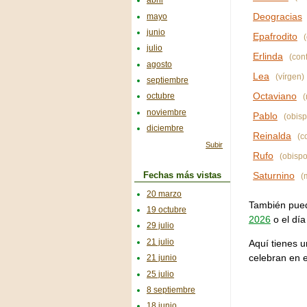
abril
Deogracias
mayo
junio
Epafrodito
(
julio
Erlinda
(conf
agosto
Lea
(vírgen)
septiembre
Octaviano
octubre
(
noviembre
Pablo
(obisp
diciembre
Reinalda
(c
Subir
Rufo
(obispo
Saturnino
Fechas más vistas
(m
20 marzo
También puede
19 octubre
2026
o el día
29 julio
21 julio
Aquí tienes u
celebran en 
21 junio
25 julio
8 septiembre
18 junio