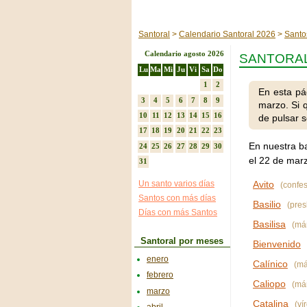
Santoral
Calendario Santoral 2026
Santo
Calendario agosto 2026
SANTORAL
Lu
Ma
Mi
Ju
Vi
Sa
Do
1
2
En esta pá
3
4
5
6
7
8
9
marzo. Si 
10
11
12
13
14
15
16
de pulsar s
17
18
19
20
21
22
23
En nuestra b
24
25
26
27
28
29
30
el 22 de marz
31
Un santo varios días
Avito
(confes
Santos con más días
Basilio
(pres
Días con más Santos
Basilisa
(már
Santoral por meses
Bienvenido
enero
Calínico
(már
febrero
Caliopo
(már
marzo
Catalina
(ví