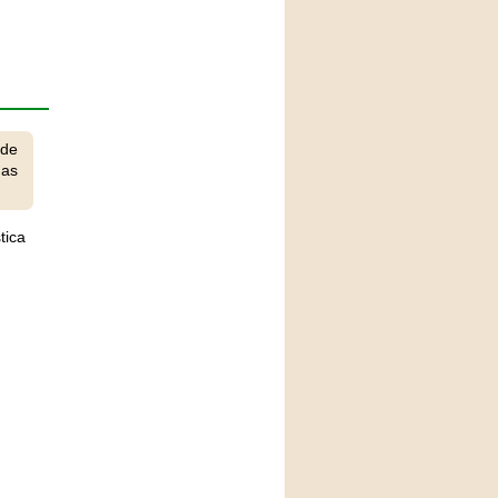
 de
has
tica