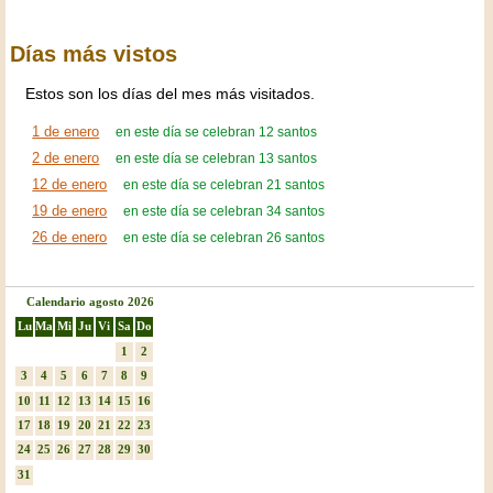
Días más vistos
Estos son los días del mes más visitados.
1 de enero
en este día se celebran 12 santos
2 de enero
en este día se celebran 13 santos
12 de enero
en este día se celebran 21 santos
19 de enero
en este día se celebran 34 santos
26 de enero
en este día se celebran 26 santos
Calendario agosto 2026
Lu
Ma
Mi
Ju
Vi
Sa
Do
1
2
3
4
5
6
7
8
9
10
11
12
13
14
15
16
17
18
19
20
21
22
23
24
25
26
27
28
29
30
31