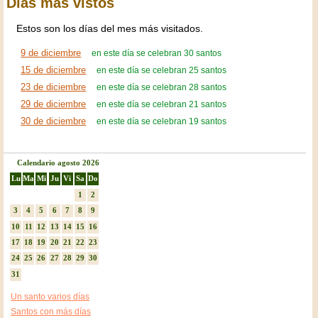
Días más vistos
Estos son los días del mes más visitados.
9 de diciembre
en este día se celebran 30 santos
15 de diciembre
en este día se celebran 25 santos
23 de diciembre
en este día se celebran 28 santos
29 de diciembre
en este día se celebran 21 santos
30 de diciembre
en este día se celebran 19 santos
Calendario agosto 2026
Lu
Ma
Mi
Ju
Vi
Sa
Do
1
2
3
4
5
6
7
8
9
10
11
12
13
14
15
16
17
18
19
20
21
22
23
24
25
26
27
28
29
30
31
Un santo varios días
Santos con más días