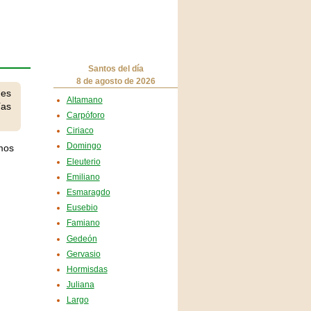
Santos del día
8 de agosto de 2026
 es
Altamano
ías
Carpóforo
Ciriaco
Domingo
amos
Eleuterio
Emiliano
Esmaragdo
Eusebio
Famiano
Gedeón
Gervasio
Hormisdas
Juliana
Largo