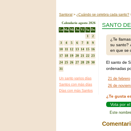
Santoral
¿Cuándo se celebra cada santo?
Calendario agosto 2026
SANTO DE 
Lu
Ma
Mi
Ju
Vi
Sa
Do
1
2
¿Te llamas
3
4
5
6
7
8
9
su santo? 
10
11
12
13
14
15
16
en que se c
17
18
19
20
21
22
23
El santo de S
24
25
26
27
28
29
30
ordenadas po
31
Un santo varios días
21 de febrero
Santos con más días
26 de noviem
Días con más Santos
¿Te gusta e
Vota por el
Este nombre
Comentar