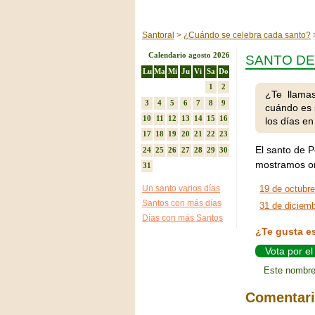
Santoral
¿Cuándo se celebra cada santo?
Calendario agosto 2026
SANTO DE
Lu
Ma
Mi
Ju
Vi
Sa
Do
1
2
¿Te llama
3
4
5
6
7
8
9
cuándo es 
10
11
12
13
14
15
16
los días e
17
18
19
20
21
22
23
El santo de P
24
25
26
27
28
29
30
mostramos or
31
Un santo varios días
19 de octubre
Santos con más días
31 de diciem
Días con más Santos
¿Te gusta e
Vota por e
Este nombre
Comentar