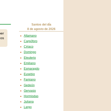
Santos del día
8 de agosto de 2026
ber
Altamano
dos
Carpóforo
Ciriaco
Domingo
Eleuterio
Emiliano
Esmaragdo
Eusebio
Famiano
Gedeón
Gervasio
Hormisdas
Juliana
Largo