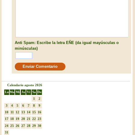
Anti Spam: Escribe la letra EÑE (da igual mayúsculas o
minúsculas)
Calendario agosto 2026
Lu
Ma
Mi
Ju
Vi
Sa
Do
1
2
3
4
5
6
7
8
9
10
11
12
13
14
15
16
17
18
19
20
21
22
23
24
25
26
27
28
29
30
31