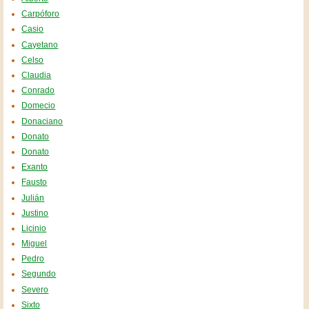
Carpóforo
Casio
Cayetano
Celso
Claudia
Conrado
Domecio
Donaciano
Donato
Donato
Exanto
Fausto
Julián
Justino
Licinio
Miguel
Pedro
Segundo
Severo
Sixto