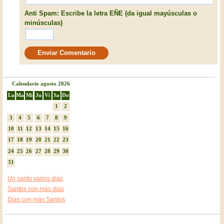
Anti Spam: Escribe la letra EÑE (da igual mayúsculas o
minúsculas)
Calendario agosto 2026
Lu
Ma
Mi
Ju
Vi
Sa
Do
1
2
3
4
5
6
7
8
9
10
11
12
13
14
15
16
17
18
19
20
21
22
23
24
25
26
27
28
29
30
31
Un santo varios días
Santos con más días
Días con más Santos