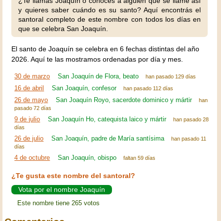
¿Te llamas Joaquín o conoces a alguien que se llame así
y quieres saber cuándo es su santo? Aquí encontrás el
santoral completo de este nombre con todos los días en
que se celebra San Joaquín.
El santo de Joaquín se celebra en 6 fechas distintas del año
2026. Aquí te las mostramos ordenadas por día y mes.
30 de marzo
San Joaquín de Flora, beato
han pasado 129 días
16 de abril
San Joaquín, confesor
han pasado 112 días
26 de mayo
San Joaquín Royo, sacerdote dominico y mártir
han
pasado 72 días
9 de julio
San Joaquín Ho, catequista laico y mártir
han pasado 28
días
26 de julio
San Joaquín, padre de María santísima
han pasado 11
días
4 de octubre
San Joaquín, obispo
faltan 59 días
¿Te gusta este nombre del santoral?
Vota por el nombre Joaquín
Este nombre tiene 265 votos