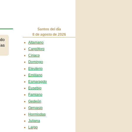
Santos del día
8 de agosto de 2026
ndo
Altamano
ías
Carpóforo
Ciriaco
Domingo
Eleuterio
Emiliano
Esmaragdo
Eusebio
Famiano
Gedeón
Gervasio
Hormisdas
Juliana
Largo