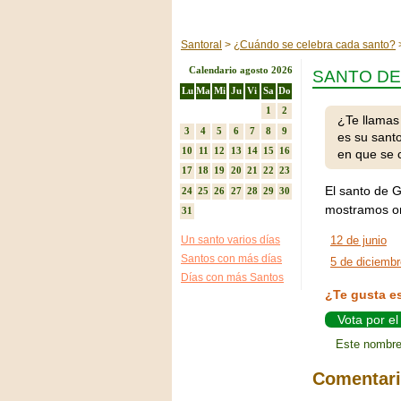
Santoral
¿Cuándo se celebra cada santo?
Calendario agosto 2026
SANTO DE
Lu
Ma
Mi
Ju
Vi
Sa
Do
1
2
¿Te llamas
3
4
5
6
7
8
9
es su sant
10
11
12
13
14
15
16
en que se 
17
18
19
20
21
22
23
El santo de G
24
25
26
27
28
29
30
mostramos or
31
Un santo varios días
12 de junio
Santos con más días
5 de diciembr
Días con más Santos
¿Te gusta e
Vota por e
Este nombre
Comentar