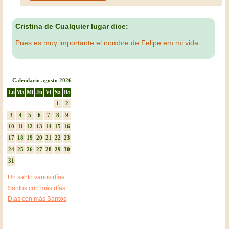
Cristina de Cualquier lugar dice:
Pues es muy importante el nombre de Felipe em mi vida
Calendario agosto 2026
Lu
Ma
Mi
Ju
Vi
Sa
Do
1
2
3
4
5
6
7
8
9
10
11
12
13
14
15
16
17
18
19
20
21
22
23
24
25
26
27
28
29
30
31
Un santo varios días
Santos con más días
Días con más Santos