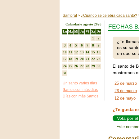
Santoral
¿Cuándo se celebra cada santo?
Calendario agosto 2026
FECHAS B
Lu
Ma
Mi
Ju
Vi
Sa
Do
1
2
¿Te llamas
3
4
5
6
7
8
9
es su sant
10
11
12
13
14
15
16
en que se 
17
18
19
20
21
22
23
El santo de B
24
25
26
27
28
29
30
mostramos or
31
Un santo varios días
25 de marzo
Santos con más días
26 de marzo
Días con más Santos
12 de mayo
¿Te gusta e
Vota por e
Este nombre
Comentar