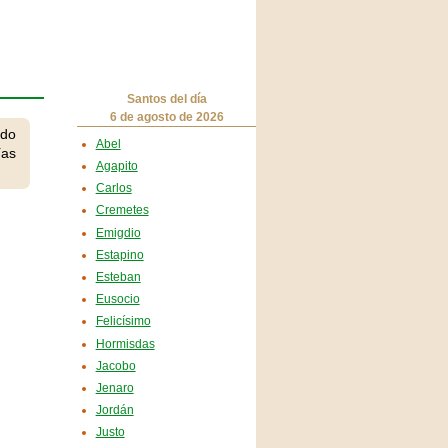
Santos del día
6 de agosto de 2026
ndo
Abel
ías
Agapito
Carlos
Cremetes
Emigdio
Estapino
Esteban
Eusocio
Felicísimo
Hormisdas
Jacobo
Jenaro
Jordán
Justo