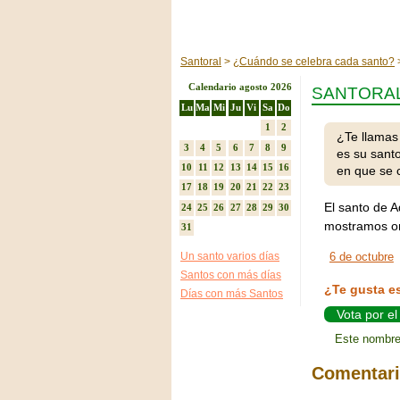
Santoral
¿Cuándo se celebra cada santo?
Calendario agosto 2026
SANTORA
Lu
Ma
Mi
Ju
Vi
Sa
Do
1
2
¿Te llamas
3
4
5
6
7
8
9
es su sant
10
11
12
13
14
15
16
en que se 
17
18
19
20
21
22
23
El santo de A
24
25
26
27
28
29
30
mostramos or
31
Un santo varios días
6 de octubre
Santos con más días
¿Te gusta e
Días con más Santos
Vota por e
Este nombre
Comentar