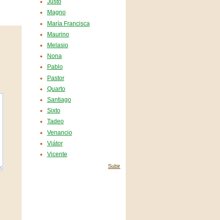
Justo
Magno
María Francisca
Maurino
Melasio
Nona
Pablo
Pastor
Quarto
Santiago
Sixto
Tadeo
Venancio
Viátor
Vicente
Subir