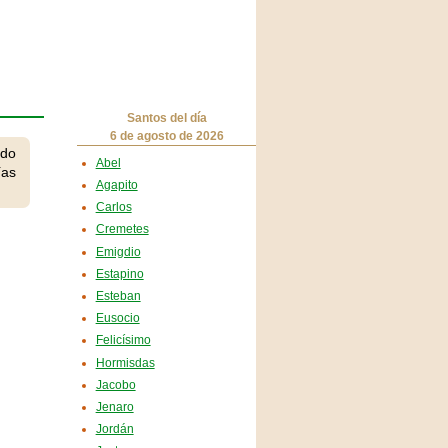
Santos del día
6 de agosto de 2026
ndo
Abel
ías
Agapito
Carlos
Cremetes
Emigdio
Estapino
Esteban
Eusocio
Felicísimo
Hormisdas
Jacobo
Jenaro
Jordán