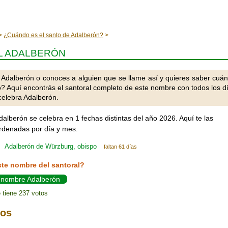
¿Cuándo es el santo de Adalberón?
L ADALBERÓN
 Adalberón o conoces a alguien que se llame así y quieres saber cuá
o? Aquí encontrás el santoral completo de este nombre con todos los d
celebra Adalberón.
dalberón se celebra en 1 fechas distintas del año 2026. Aquí te las
denadas por día y mes.
Adalberón de Würzburg, obispo
faltan 61 días
ste nombre del santoral?
l nombre Adalberón
 tiene 237 votos
ios