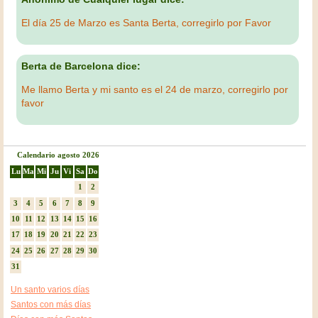
El día 25 de Marzo es Santa Berta, corregirlo por Favor
Berta de Barcelona dice:
Me llamo Berta y mi santo es el 24 de marzo, corregirlo por
favor
Calendario agosto 2026
Lu
Ma
Mi
Ju
Vi
Sa
Do
1
2
3
4
5
6
7
8
9
10
11
12
13
14
15
16
17
18
19
20
21
22
23
24
25
26
27
28
29
30
31
Un santo varios días
Santos con más días