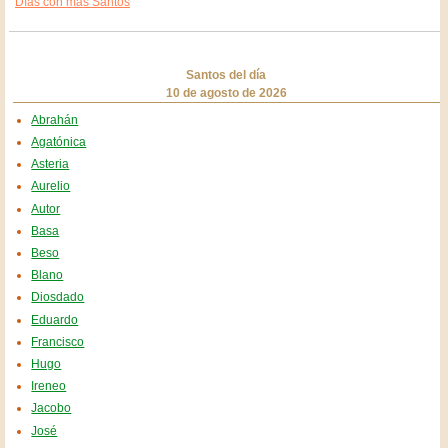
Días con más Santos
Santos del día
10 de agosto de 2026
Abrahán
Agatónica
Asteria
Aurelio
Autor
Basa
Beso
Blano
Diosdado
Eduardo
Francisco
Hugo
Ireneo
Jacobo
José