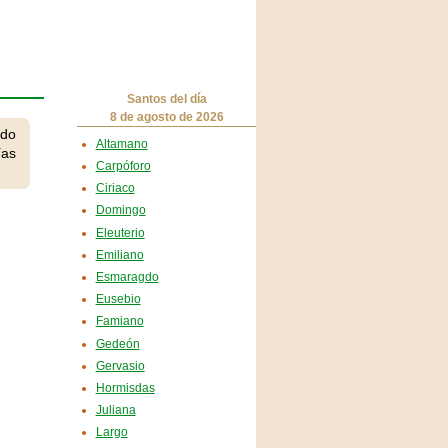
Santos del día
8 de agosto de 2026
ndo
Altamano
ías
Carpóforo
Ciriaco
Domingo
Eleuterio
Emiliano
Esmaragdo
Eusebio
Famiano
Gedeón
Gervasio
Hormisdas
Juliana
Largo