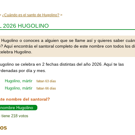
¿Cuándo es el santo de Hugolino?
 2026 HUGOLINO
 Hugolino o conoces a alguien que se llame así y quieres saber cuá
o? Aquí encontrás el santoral completo de este nombre con todos los d
celebra Hugolino.
ugolino se celebra en 2 fechas distintas del año 2026. Aquí te las
denadas por día y mes.
Hugolino, mártir
faltan 63 días
Hugolino, mártir
faltan 66 días
ste nombre del santoral?
l nombre Hugolino
 tiene 218 votos
ios