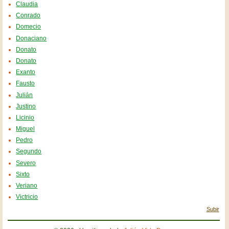
Claudia
Conrado
Domecio
Donaciano
Donato
Donato
Exanto
Fausto
Julián
Justino
Licinio
Miguel
Pedro
Segundo
Severo
Sixto
Veriano
Victricio
Subir