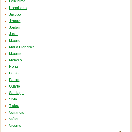
Felicísimo
Hormisdas
Jacobo
Jenaro
Jordán
Justo
Magno
María Francisca
Maurino
Melasio
Nona
Pablo
Pastor
Quarto
Santiago
Sixto
Tadeo
Venancio
Viátor
Vicente