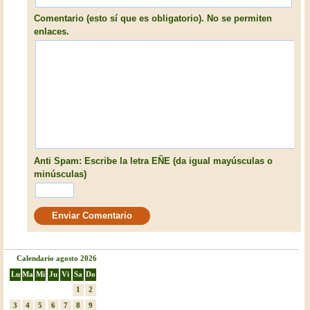
Comentario (esto sí que es obligatorio). No se permiten
enlaces.
Anti Spam: Escribe la letra EÑE (da igual mayúsculas o
minúsculas)
Calendario agosto 2026
Lu
Ma
Mi
Ju
Vi
Sa
Do
1
2
3
4
5
6
7
8
9