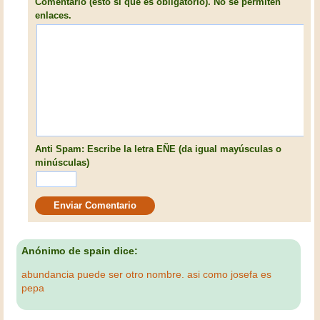
Comentario (esto sí que es obligatorio). No se permiten
enlaces.
Anti Spam: Escribe la letra EÑE (da igual mayúsculas o
minúsculas)
Anónimo de spain dice:
abundancia puede ser otro nombre. asi como josefa es
pepa